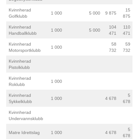
Kvinnherad
15
1 000
5 000
9 875
Golfklubb
875
Kvinnherad
104
110
1 000
5 000
Handballklubb
471
471
Kvinnherad
58
59
1 000
Motorsportklubb
732
732
Kvinnherad
Pistolklubb
Kvinnherad
1 000
Roklubb
Kvinnherad
5
1 000
4 678
Sykkelklubb
678
Kvinnherad
Undervannsklubb
5
Matre Idrettslag
1 000
4 678
678