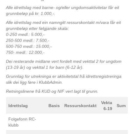
Alle idrettslag med barne- og/eller ungdomsaktivitetar får eit
grunnbeløp på kr. 1.000,-.
Alle idrettslag med ein namngitt ressurskontakt m/vara får eit
grunnbeløp etter følgjande skala:
0-250 medl.: 5.000,-
250-500 medl.: 7.500,-
500-750 medl.: 15.000,-
750- medl.: 12.000,-
Dei resterande midlane vert fordelt med vekttal 2 for ungdom
(13-19 år) og vekttal 1 for barn (6-12 år).
Grunnlag for utrekninga er aktivitetstal frå idrettsregistreringa
slik dei ligg føre i KlubbAdmin.
Retningslinene frå KUD og NIF vert lagt til grunn.
Vekta
Idrettslag
Basis
Ressurskontakt
Sum
6-19
Folgefonn RC-
klubb