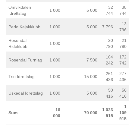
Omvikdalen
32
38
1 000
5 000
Idrettslag
744
744
13
Perlo Kajakklubb
1 000
5 000
7 796
796
Rosendal
20
21
1 000
Rideklubb
790
790
164
172
Rosendal Turnlag
1 000
7 500
242
742
261
277
Trio Idrettslag
1 000
15 000
436
436
50
56
Uskedal Idrettslag
1 000
5 000
416
416
1
16
1 023
Sum
70 000
109
000
915
915