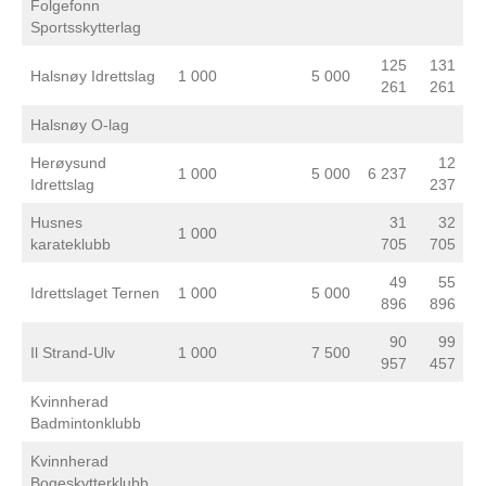
Folgefonn
Sportsskytterlag
125
131
Halsnøy Idrettslag
1 000
5 000
261
261
Halsnøy O-lag
Herøysund
12
1 000
5 000
6 237
Idrettslag
237
Husnes
31
32
1 000
karateklubb
705
705
49
55
Idrettslaget Ternen
1 000
5 000
896
896
90
99
Il Strand-Ulv
1 000
7 500
957
457
Kvinnherad
Badmintonklubb
Kvinnherad
Bogeskytterklubb